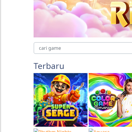
Terbaru