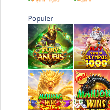
Populer