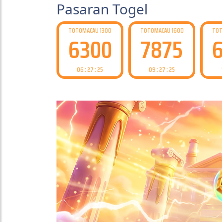
Pasaran Togel
TOTOMACAU 1300
TOTOMACAU 1600
TOTOMACAU 1900
6300
7875
6303
06 : 27 : 22
09 : 27 : 22
12 : 27 : 22