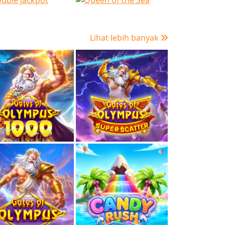
Lihat lebih banyak