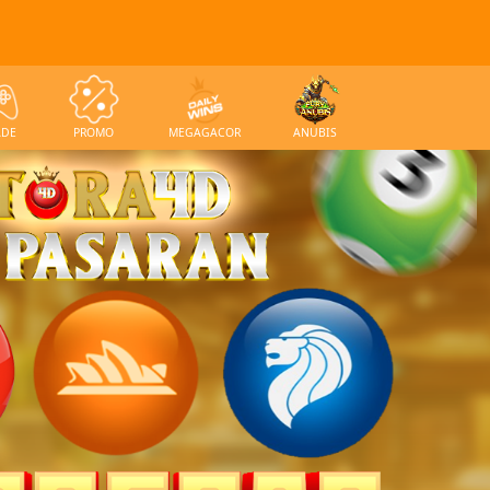
ADE
PROMO
MEGAGACOR
ANUBIS