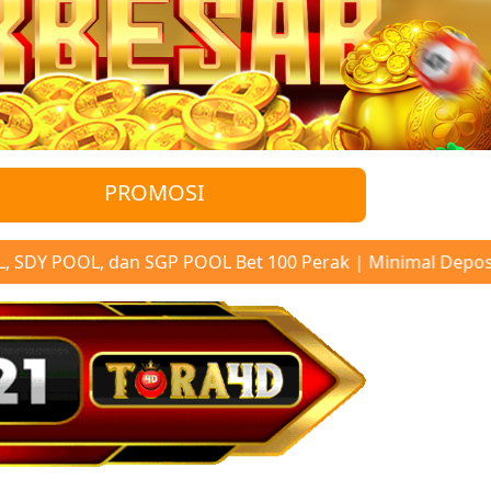
PROMOSI
L Bet 100 Perak | Minimal Deposit Bank/E-wallet/Pulsa 1