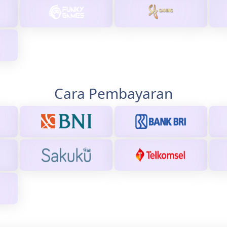
Cara Pembayaran