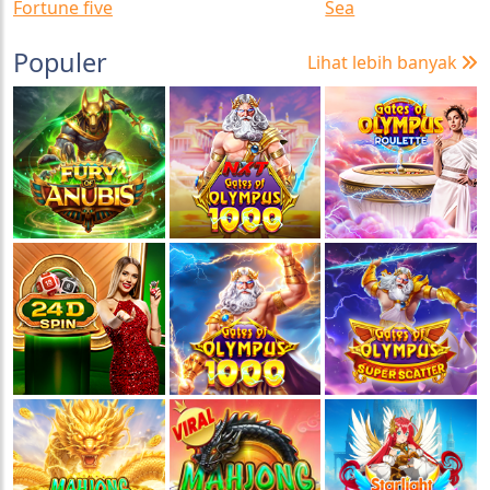
Populer
Lihat lebih banyak