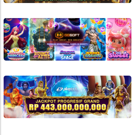
Play and Win Tournament - Spadegaming
GGSOFT GAMES
PLAYTECH - GRAND JACKPOT
PROGRESSIVE