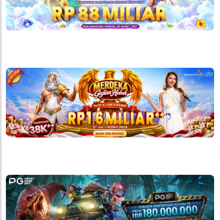
DAILY WINS MEGA GACOR - Season 4
Level 5
Pragmatig Play - MERDEKA - Gajian
Heboh