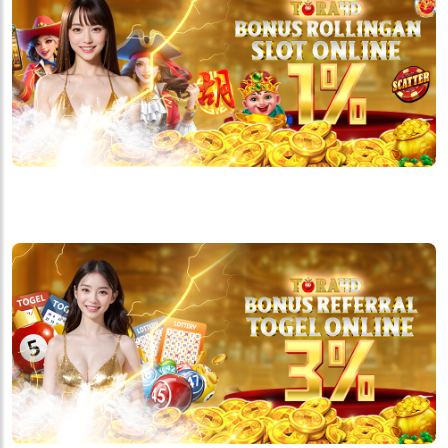
BONUS ROLLINGAN SLOT ONLINE 1%
TORA4D