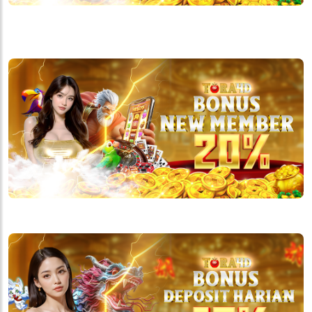
DEPOSIT PULSA TANPA POTONGAN
TORA4D
BONUS NEW MEMBER 20% TORA4D