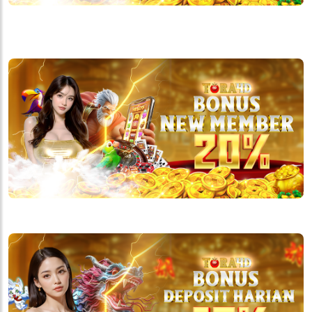
DEPOSIT PULSA TANPA POTONGAN
TORA4D
BONUS NEW MEMBER 20% TORA4D