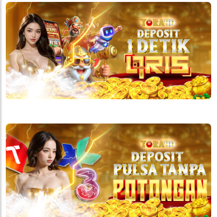
DEPOSIT QRIS VIP 1 DETIK TORA4D