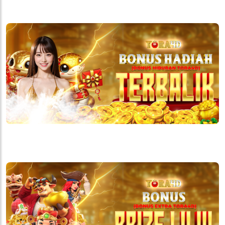
BONUS REFERRAL 3% TORA4D
HADIAH TERBALIK TOGEL (BONUS
HIBURAN TORA4D)