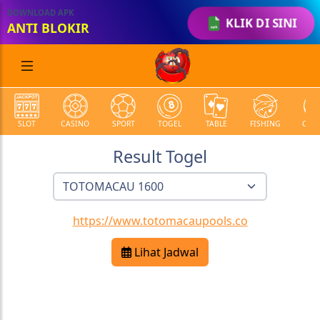
DOWNLOAD APK
KLIK DI SINI
ANTI BLOKIR
SLOT
CASINO
SPORT
TOGEL
TABLE
FISHING
COCK
Result Togel
https://www.totomacaupools.co
Lihat Jadwal