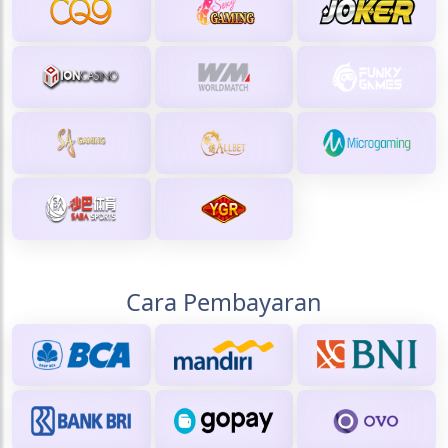
Cara Pembayaran