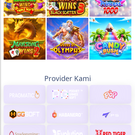
Provider Kami