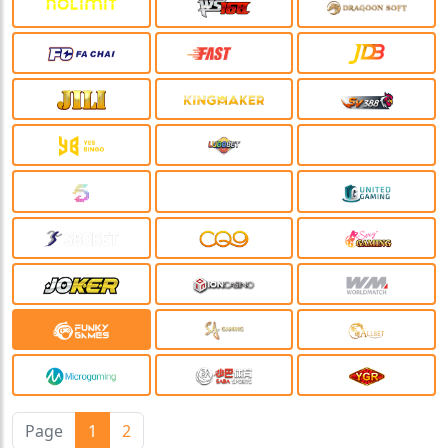
Page
1
2