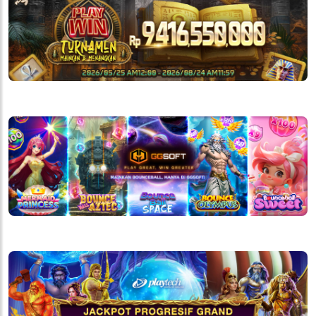
Play and Win Tournament - Spadegaming
GGSOFT GAMES