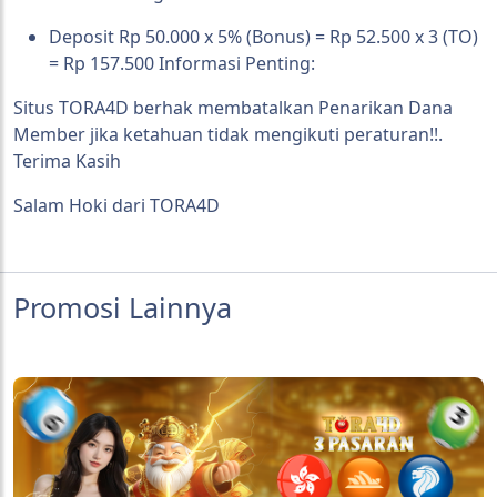
Deposit Rp 50.000 x 5% (Bonus) = Rp 52.500 x 3 (TO)
= Rp 157.500 Informasi Penting:
Situs TORA4D berhak membatalkan Penarikan Dana
Member jika ketahuan tidak mengikuti peraturan!!.
Terima Kasih
Salam Hoki dari TORA4D
Promosi Lainnya