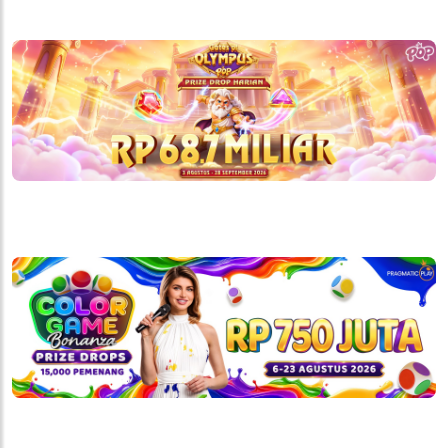
HIBURAN TORA4D)
Gates of Olympus - Daily Prize Drops -
POP
Pragmatig Play - COLOR GAME
BONANZA - Prize Drops