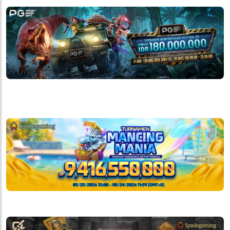
PG SOFT - Turnamen Kemerdekaan -
Festival PG
Turnamen Mancing Mania - Spadegaming