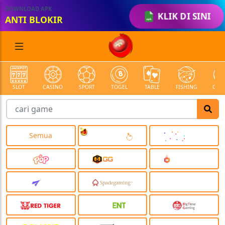
DOWNLOAD APK
KLIK DI SINI
ANTI BLOKIR
SLOT
CASINO
SPORT
TOGEL
TABLE
FISHING
COCK
Semua