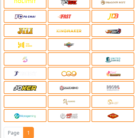
Page
1