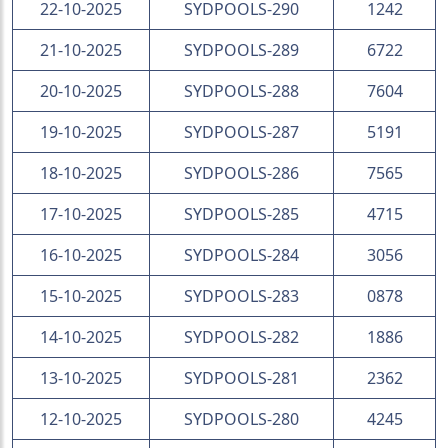
22-10-2025
SYDPOOLS-290
1242
21-10-2025
SYDPOOLS-289
6722
20-10-2025
SYDPOOLS-288
7604
19-10-2025
SYDPOOLS-287
5191
18-10-2025
SYDPOOLS-286
7565
17-10-2025
SYDPOOLS-285
4715
16-10-2025
SYDPOOLS-284
3056
15-10-2025
SYDPOOLS-283
0878
14-10-2025
SYDPOOLS-282
1886
13-10-2025
SYDPOOLS-281
2362
12-10-2025
SYDPOOLS-280
4245