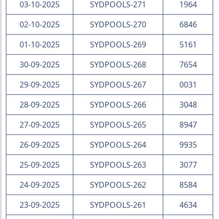
03-10-2025
SYDPOOLS-271
1964
02-10-2025
SYDPOOLS-270
6846
01-10-2025
SYDPOOLS-269
5161
30-09-2025
SYDPOOLS-268
7654
29-09-2025
SYDPOOLS-267
0031
28-09-2025
SYDPOOLS-266
3048
27-09-2025
SYDPOOLS-265
8947
26-09-2025
SYDPOOLS-264
9935
25-09-2025
SYDPOOLS-263
3077
24-09-2025
SYDPOOLS-262
8584
23-09-2025
SYDPOOLS-261
4634